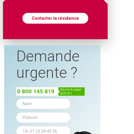
Contacter la résidence
Demande
urgente ?
service & appel
0 800 145 819
gratuits