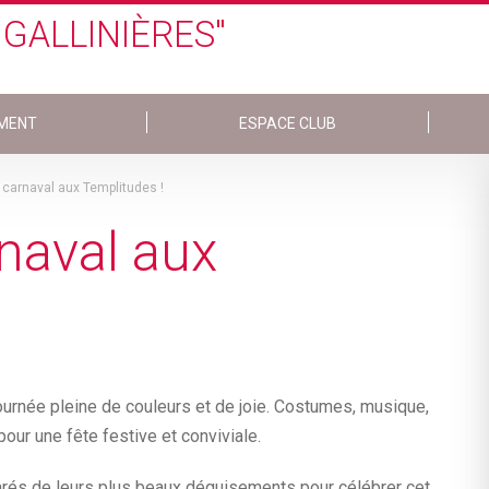
 GALLINIÈRES"
MENT
ESPACE CLUB
 carnaval aux Templitudes !
naval aux
journée pleine de couleurs et de joie. Costumes, musique,
our une fête festive et conviviale.
parés de leurs plus beaux déguisements pour célébrer cet