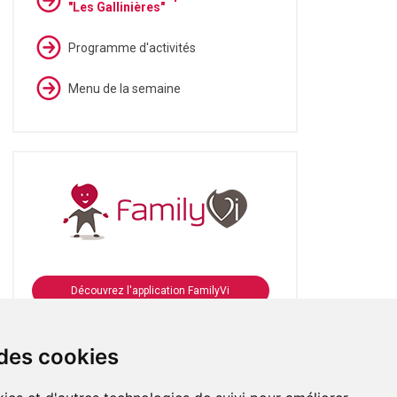
"Les Gallinières"
Programme d'activités
Menu de la semaine
Découvrez l'application FamilyVi
Se connecter à FamilyVi
 des cookies