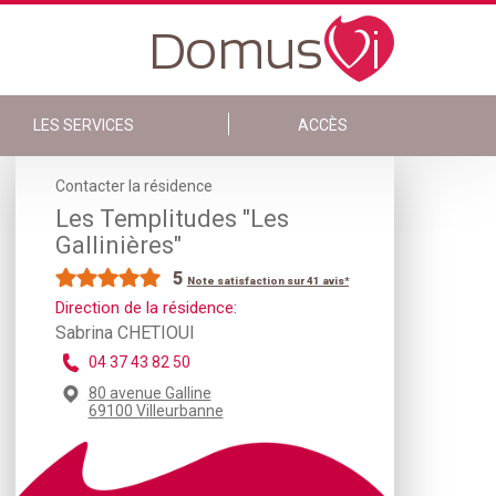
LES SERVICES
ACCÈS
Contacter la résidence
Les Templitudes "Les
Gallinières"
5
Note satisfaction sur 41 avis*
Direction de la résidence:
Sabrina CHETIOUI
04 37 43 82 50
80 avenue Galline
69100 Villeurbanne