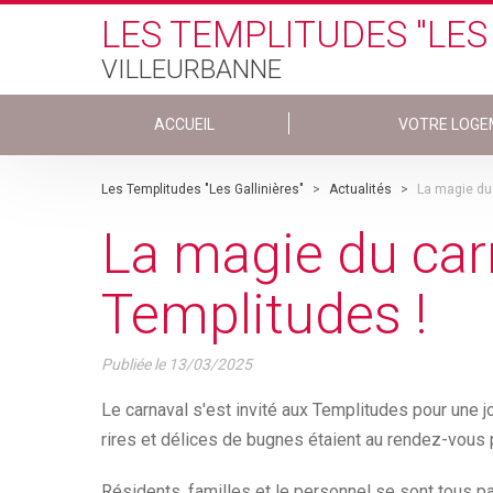
Skip to main content
LES TEMPLITUDES "LES
VILLEURBANNE
ACCUEIL
VOTRE LOGE
Les Templitudes "Les Gallinières"
>
Actualités
>
La magie du
La magie du car
Templitudes !
Publiée le
13/03/2025
Le carnaval s'est invité aux Templitudes pour une 
rires et délices de bugnes étaient au rendez-vous p
Résidents, familles et le personnel se sont tous 